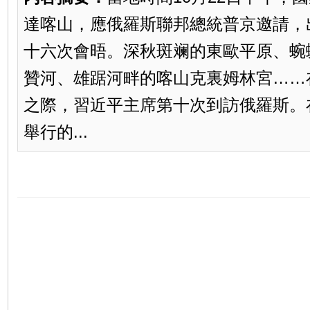
達喀山，應俄羅斯聯邦總統普京邀請，
十六次會晤。深秋斑斓的東歐平原、蜿
贊河、雄踞河畔的喀山克裏姆林宮……
之際，習近平主席第十次到訪俄羅斯。
舉行的...