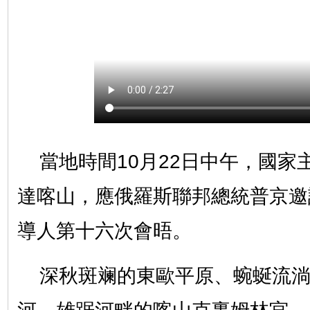
當地時間10月22日中午，國家
達喀山，應俄羅斯聯邦總統普京邀
導人第十六次會晤。
深秋斑斓的東歐平原、蜿蜒流淌