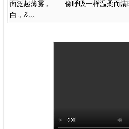
面泛起薄雾， 像呼吸一样温柔而
白，&...