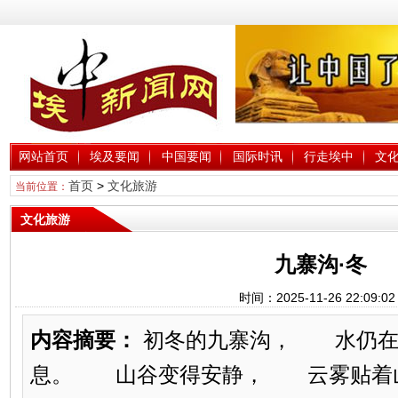
网站首页
埃及要闻
中国要闻
国际时讯
行走埃中
文
首页
>
文化旅游
当前位置：
文化旅游
九寨沟·冬
时间：2025-11-26 22:09:0
内容摘要：
初冬的九寨沟， 水仍在
息。 山谷变得安静， 云雾贴着